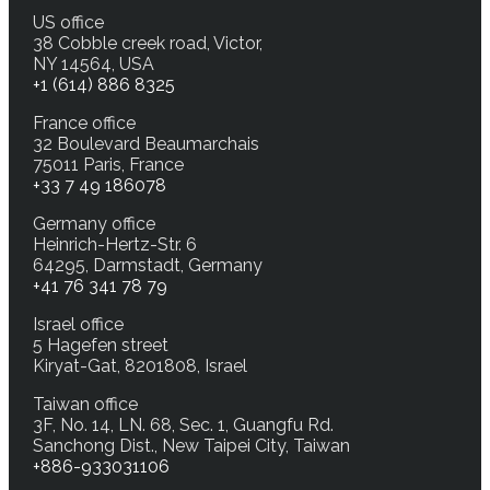
US office
38 Cobble creek road, Victor,
NY 14564, USA
+1 (614) 886 8325
France office
32 Boulevard Beaumarchais
75011 Paris, France
+33 7 49 186078
Germany office
Heinrich-Hertz-Str. 6
64295, Darmstadt, Germany
+41 76 341 78 79
Israel office
5 Hagefen street
Kiryat-Gat, 8201808, Israel
Taiwan office
3F, No. 14, LN. 68, Sec. 1, Guangfu Rd.
Sanchong Dist., New Taipei City, Taiwan
+886-933031106