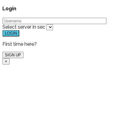
Login
Select server in
sec
First time here?
×
Free Live Demo
One of our experts will
host a free live demo