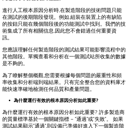
進行人工
根本原因分析時,在製造階段的技術問題只能
在測試的後期階段發現。例如,組裝在裝置上的有缺陷
的按鈕只能在幾個階段
後
的功能測試中找到。我們的技
術集成了所有相關信息,因此您不會錯過任何重要資
訊。
您應該
理解
任何製造階段的測試結果可能影響流程中的
其他階段。單獨
查
看和分析在一個測試站
所
收集的數據
是不
夠
的。
為了
瞭解整個概觀
,您需要根據每個問題的嚴重性和頻
率收集和分析端到端結果。只有完全整合您的資料庫才
能快速準確地檢測任何品質和
產
量問題。
為什麼運行有效的根本原因分析如此重要?
為什麼運行有效的根本原因分析如此重要
?
許多製造商
的質量標準基於一個關鍵指標
– “
通過
“
或
“
失敗
“
。
如果
測試結果顯示
“
通過
“,
則設備已準備好進入下一個製造階