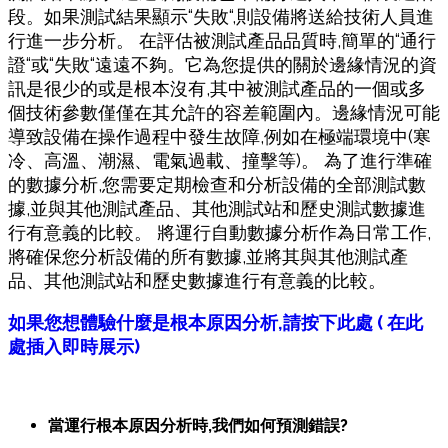
段。如果測試結果顯示
“
失敗
“,
則設備將送給技術人員進
行進一步分析。
在評估
被測試產品
品質時
,
簡單的
“
通行
證
“
或
“
失敗
“
遠遠不
夠
。它為您提供的關於邊緣情況的資
訊
是
很少
的
或
是根本
沒有
,
其中被測試
產品
的一個或多
個技術參數僅
僅
在其允許的容差範圍
內
。邊緣情況可能
導致設備在操作過程中發生故障
,
例如在極端環境中
(
寒
冷、高溫、潮濕、電氣過載、撞擊等
)
。
為了進行準確
的數據分析
,
您需要定期檢
查
和分析設備的全部測試數
據
,
並與其他測試
產
品
、其他測試站和歷史測試數據進
行有意義的比較。
將運行自動數據分析作為
日常工作
,
將確保您分析設備的所有數據
,
並將其與其他測試
產
品
、其他測試站和歷史數據進行有意義的比較。
如果您想體驗什麼是根本原因分析,請按下此處 ( 在此
處插入即時展示)
當
運行根本原因分析時
,
我們如何預測錯誤
?