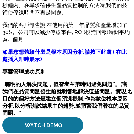
秒鐘
內
。在尋求確保生
產
品質控制的方法時,我們的技
術使停
線
時間不再是問題。
我們的客
戶
報告
說
,在使用的第一年
品
質和
產
量增加了
30%。公司可以減少停
線
事件, ROI(投資回報)
時間平均
為
4 個月。
如果您想體驗什麼是根本原因分析,請按下此處 ( 在此
處插入即時展示)
專案管理成功原則
“聰明的人解決問題，但智者在第時間避免問題”。 讓
我們在品質問題發生前就明智地解決這些問題。實現此
目的的個好方法是建立個預測機制,作為數位根本原因
分析,以分析測試結果中的趨勢,並預警我們潛在的品質
問題。”
WATCH DEMO