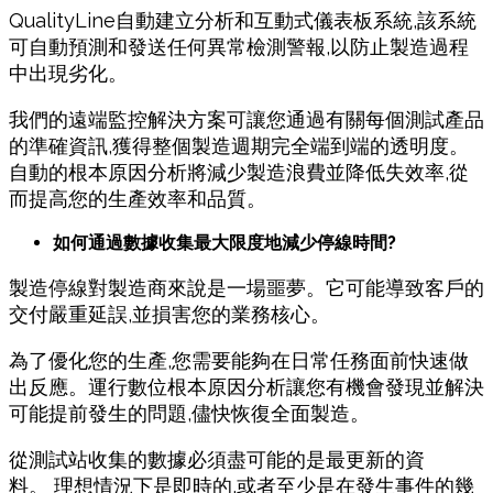
QualityLine自動建立分析和互動式
儀表板
系統,該系統
可自動預測和發送任何異常檢測警報,以防止製造過程
中出現
劣
化。
我們的遠端監控解決方案可讓您通過有關每個測試
產品
的準確資訊,獲得整個製造週期完全端到端
的
透明度。
自動的根本原因分析將減少製造浪費並降低
失效
率,從
而提高您的生
產
效率和品質。
如何通過數據收集最大限度地減少停
線
時間?
製造停
線
對製造商來
說
是一場噩夢。它可能導致客
戶
的
交付嚴重延誤,並損害您的業務
核
心。
為了優化您的生
產
,您需要能
夠
在日常任務面前快速做
出反應。運行數位根本原因分析讓您有機會發現並解決
可能提前發生的問題,儘快恢復全面製造。
從測試站收集的數據
必須盡可能的是最更新的資
料
。 理想情況下是即時的,或者至少是在發生事件的幾